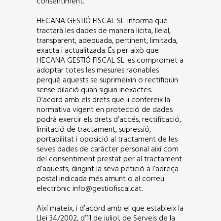
consentiment.
HECANA GESTIÓ FISCAL SL. informa que
tractarà les dades de manera lícita, lleial,
transparent, adequada, pertinent, limitada,
exacta i actualitzada. És per això que
HECANA GESTIÓ FISCAL SL. es compromet a
adoptar totes les mesures raonables
perquè aquests se suprimeixin o rectifiquin
sense dilació quan siguin inexactes.
D’acord amb els drets que li confereix la
normativa vigent en protecció de dades
podrà exercir els drets d’accés, rectificació,
limitació de tractament, supressió,
portabilitat i oposició al tractament de les
seves dades de caràcter personal així com
del consentiment prestat per al tractament
d’aquests, dirigint la seva petició a l’adreça
postal indicada més amunt o al correu
electrònic info@gestiofiscal.cat.
Així mateix, i d’acord amb el que estableix la
Llei 34/2002, d’11 de juliol, de Serveis de la